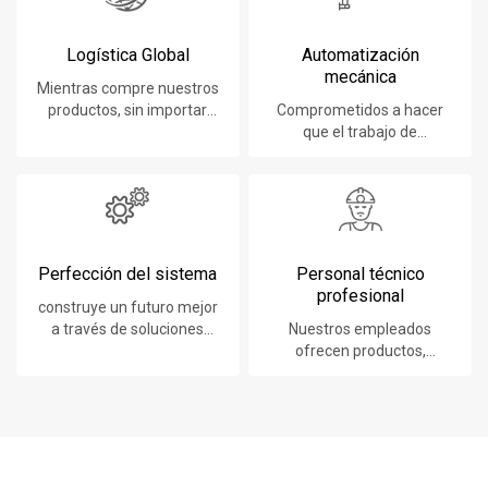
Logística Global
Automatización
mecánica
Mientras compre nuestros
productos, sin importar
Comprometidos a hacer
dónde se encuentre, le
que el trabajo de
brindaremos el mejor
construcción sea más fácil,
servicio de logística
rápido y seguro
Perfección del sistema
Personal técnico
profesional
construye un futuro mejor
a través de soluciones
Nuestros empleados
sostenibles e innovadoras.
ofrecen productos,
sistemas, software y
servicios líderes en
tecnología a nuestros
clientes