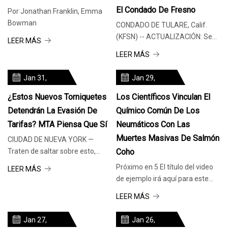
El Condado De Fresno
Por Jonathan Franklin, Emma
Bowman
CONDADO DE TULARE, Calif.
(KFSN) -- ACTUALIZACIÓN: Se
LEER MÁS
negó la libertad condicional
LEER MÁS
durante una audiencia para
Jan 31,
Jan 29,
2024
2024
¿Estos Nuevos Torniquetes
Los Científicos Vinculan El
Detendrán La Evasión De
Químico Común De Los
Tarifas? MTA Piensa Que Sí
Neumáticos Con Las
Muertes Masivas De Salmón
CIUDAD DE NUEVA YORK —
Traten de saltar sobre esto,
Coho
evasores de tarifas. eso era lo
Próximo en 5 El título del video
LEER MÁS
implícito
de ejemplo irá aquí para este
video SEATTLE — Dado que
LEER MÁS
Jan 27,
Jan 26,