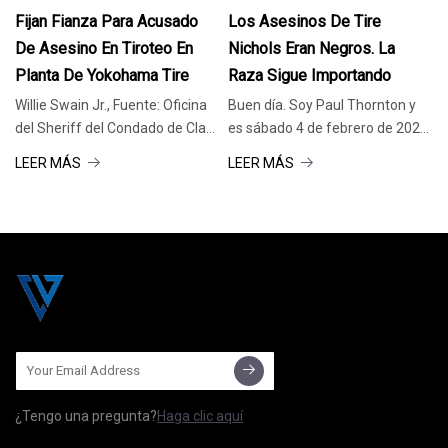
2024
2024
Fijan Fianza Para Acusado
Los Asesinos De Tire
De Asesino En Tiroteo En
Nichols Eran Negros. La
Planta De Yokohama Tire
Raza Sigue Importando
Willie Swain Jr., Fuente: Oficina
Buen día. Soy Paul Thornton y
del Sheriff del Condado de Clay.
es sábado 4 de febrero de 2023.
WEST POINT, Mississippi
Veamos
LEER MÁS
LEER MÁS
(WTVA)
¿Tengo una pregunta?
Haga clic aquí