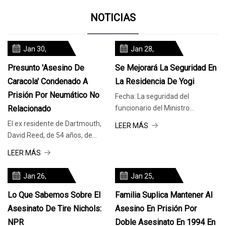
NOTICIAS
Jan 30,
Jan 28,
2024
2024
Presunto 'asesino De
Se Mejorará La Seguridad En
Caracola' Condenado A
La Residencia De Yogi
Prisión Por Neumático No
Fecha: La seguridad del
Relacionado
funcionario del Ministro
Principal de Uttar Pradesh, Yogi
El ex residente de Dartmouth,
LEER MÁS
Adityanath
David Reed, de 54 años, de
quien se sospecha que asesinó
LEER MÁS
a su
Jan 26,
Jan 25,
2024
2024
Lo Que Sabemos Sobre El
Familia Suplica Mantener Al
Asesinato De Tire Nichols:
Asesino En Prisión Por
NPR
Doble Asesinato En 1994 En