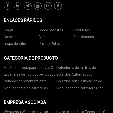
ENLACES RÁPIDOS
Hogar
Sobre nosotros
Productos
Noticias
Blog
Contáctenos
mapa del sitio
Privacy Policy
CATEGORIA DE PRODUCTO
Escáner de equipaje de rayos X
Detectores de rastros de
explosivos
Escáneres de líquidos peligrosos
Bolardos Automáticos
Bolardos de levantamiento
Bolardos con clasificación de
automático
choque
bloqueadores de carreteras
Bloqueador de carreteras con
clasificación de colisión
EMPRESA ASOCIADA
Wenzzhou Wolda Imp. y exp.
hyoiat magnético Tecnología Co.,