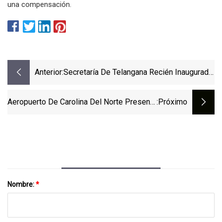
una compensación.
Anterior:
Secretaría De Telangana Recién Inaugurada
Equipada Con Sistemas De Seguridad
Avanzados
Aeropuerto De Carolina Del Norte Presenta
:próximo
Nueva Tomografía Computarizada X
Nombre:
*