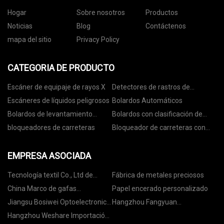
Hogar
Sobre nosotros
Productos
Noticias
Blog
Contáctenos
mapa del sitio
Privacy Policy
CATEGORIA DE PRODUCTO
Escáner de equipaje de rayos X
Detectores de rastros de
explosivos
Escáneres de líquidos peligrosos
Bolardos Automáticos
Bolardos de levantamiento
Bolardos con clasificación de
automático
choque
bloqueadores de carreteras
Bloqueador de carreteras con
clasificación de colisión
EMPRESA ASOCIADA
Tecnología textil Co., Ltd de
Fábrica de metales preciosos
Zhongshan Riehoo
China Marco de gafas
Papel encerado personalizado
compuesto
Jiangsu Bosiwei Optoelectronics
Hangzhou Fangyuan
Group Co., Ltd
Transmisión Maquinaria CO ., Ltd
Hangzhou Weshare Importación