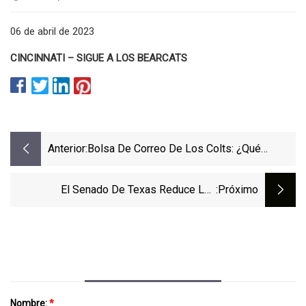
06 de abril de 2023
CINCINNATI – SIGUE A LOS BEARCATS
Anterior:
Bolsa De Correo De Los Colts: ¿Qué
Veterano Tiene Más Que Demostrar En
2023?
El Senado De Texas Reduce Las
:próximo
Restricciones Propuestas Sobre Los
Bloqueadores De La Pubertad Y La Terapia
Hormonal Para Niños Transgénero
Nombre:
*