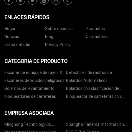
ENLACES RÁPIDOS
Hogar
Sobre nosotros
Productos
Noticias
Blog
Contáctenos
mapa del sitio
Privacy Policy
CATEGORIA DE PRODUCTO
Escáner de equipaje de rayos X
Detectores de rastros de
explosivos
Escáneres de líquidos peligrosos
Bolardos Automáticos
Bolardos de levantamiento
Bolardos con clasificación de
automático
choque
bloqueadores de carreteras
Bloqueador de carreteras con
clasificación de colisión
EMPRESA ASOCIADA
Minghong Technology Co.,
Shanghái Fanersai Información
Limitada
Tecnología compañía, Limitado