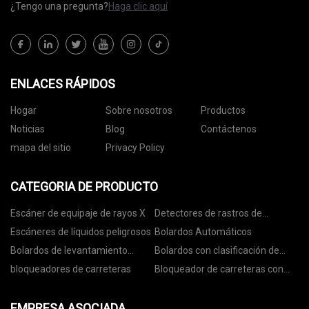
¿Tengo una pregunta?
Haga clic aquí
ENLACES RÁPIDOS
Hogar
Sobre nosotros
Productos
Noticias
Blog
Contáctenos
mapa del sitio
Privacy Policy
CATEGORIA DE PRODUCTO
Escáner de equipaje de rayos X
Detectores de rastros de
explosivos
Escáneres de líquidos peligrosos
Bolardos Automáticos
Bolardos de levantamiento
Bolardos con clasificación de
automático
choque
bloqueadores de carreteras
Bloqueador de carreteras con
clasificación de colisión
EMPRESA ASOCIADA