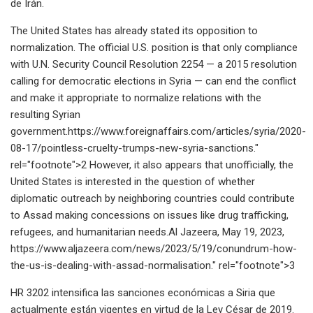
de Irán.
The United States has already stated its opposition to
normalization. The official U.S. position is that only compliance
with U.N. Security Council Resolution 2254 — a 2015 resolution
calling for democratic elections in Syria — can end the conflict
and make it appropriate to normalize relations with the
resulting Syrian
government.https://www.foreignaffairs.com/articles/syria/2020-
08-17/pointless-cruelty-trumps-new-syria-sanctions."
rel="footnote">2 However, it also appears that unofficially, the
United States is interested in the question of whether
diplomatic outreach by neighboring countries could contribute
to Assad making concessions on issues like drug trafficking,
refugees, and humanitarian needs.Al Jazeera, May 19, 2023,
https://www.aljazeera.com/news/2023/5/19/conundrum-how-
the-us-is-dealing-with-assad-normalisation." rel="footnote">3
HR 3202 intensifica las sanciones económicas a Siria que
actualmente están vigentes en virtud de la Ley César de 2019.