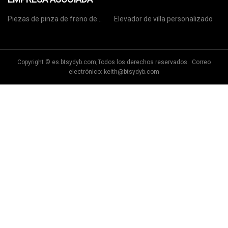
Piezas de pinza de freno de
Elevador de villa personalizado
disco de China
Copyright © es.btsydyb.com,Todos los derechos reservados. Correo
electrónico:
keith@btsydyb.com