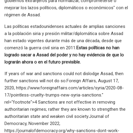
gobiernos extranjeros para normalizar, comprometerse o
mejorar los lazos políticos, diplomáticos o económicos" con el
régimen de Assad.
Las políticas estadounidenses actuales de amplias sanciones
a la población siria y presión militar/diplomática sobre Assad
han estado vigentes durante más de una década, desde que
comenzó la guerra civil siria en 2011.
Estas políticas no han
logrado sacar a Assad del poder y no hay evidencia de que lo
lograrán ahora o en el futuro previsible.
If years of war and sanctions could not dislodge Assad, then
further sanctions will not do so.Foreign Affairs, August 17,
2020, https://www.foreignaffairs.com/articles/syria/2020-08-
17/pointless-cruelty-trumps-new-syria-sanctions."
rel="footnote">4 Sanctions are not effective in removing
authoritarian regimes; rather they are known to strengthen the
authoritarian state and weaken civil society.Journal of
Democracy, November 2022,
https://journalofdemocracy.org/why-sanctions-dont-work-