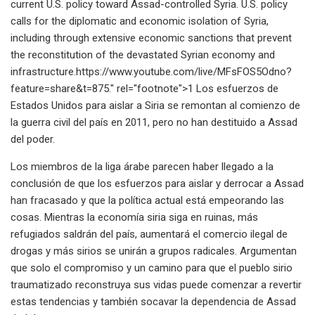
current U.S. policy toward Assad-controlled Syria. U.S. policy
calls for the diplomatic and economic isolation of Syria,
including through extensive economic sanctions that prevent
the reconstitution of the devastated Syrian economy and
infrastructure.https://www.youtube.com/live/MFsFOS5Odno?
feature=share&t=875." rel="footnote">1 Los esfuerzos de
Estados Unidos para aislar a Siria se remontan al comienzo de
la guerra civil del país en 2011, pero no han destituido a Assad
del poder.
Los miembros de la liga árabe parecen haber llegado a la
conclusión de que los esfuerzos para aislar y derrocar a Assad
han fracasado y que la política actual está empeorando las
cosas. Mientras la economía siria siga en ruinas, más
refugiados saldrán del país, aumentará el comercio ilegal de
drogas y más sirios se unirán a grupos radicales. Argumentan
que solo el compromiso y un camino para que el pueblo sirio
traumatizado reconstruya sus vidas puede comenzar a revertir
estas tendencias y también socavar la dependencia de Assad