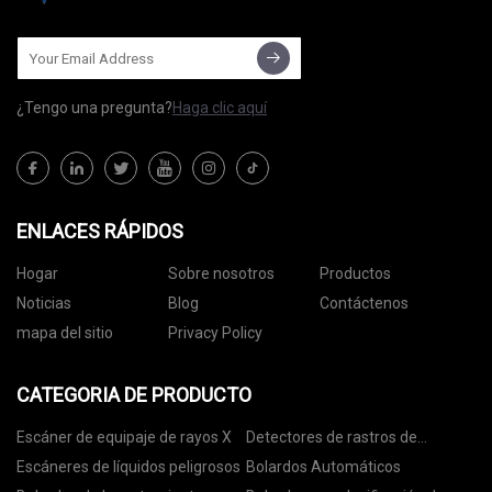
¿Tengo una pregunta?
Haga clic aquí
ENLACES RÁPIDOS
Hogar
Sobre nosotros
Productos
Noticias
Blog
Contáctenos
mapa del sitio
Privacy Policy
CATEGORIA DE PRODUCTO
Escáner de equipaje de rayos X
Detectores de rastros de
explosivos
Escáneres de líquidos peligrosos
Bolardos Automáticos