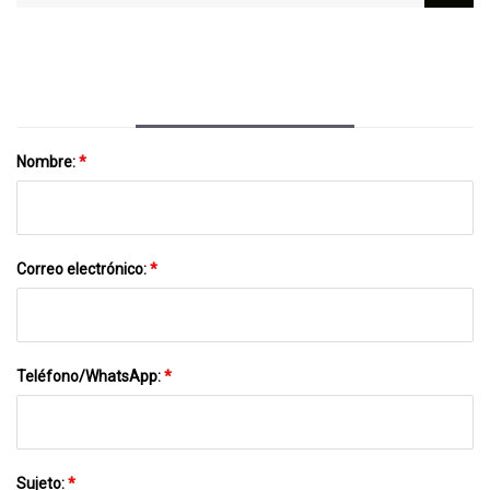
Tarifas, La MTA Mira Más Allá De La
Aplicación
Nombre:
*
Correo electrónico:
*
Teléfono/WhatsApp:
*
Sujeto:
*