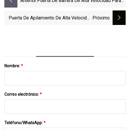
Anterior:
Puerta De Barrera De Alta Velocidad Para
Estacionamiento Y Sistema De Peaje De
Autopista
Puerta De Apilamiento De Alta Velocidad
:próximo
De Tela De PVC Para Almacén
Nombre:
*
Correo electrónico:
*
Teléfono/WhatsApp:
*