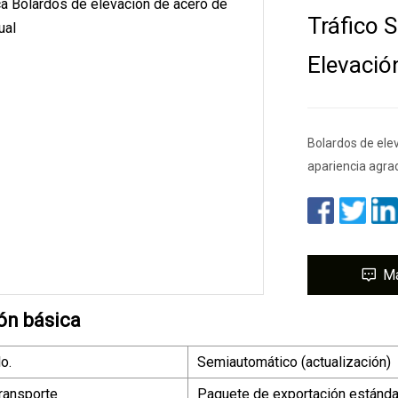
Tráfico 
Elevació
Bolardos de ele
apariencia agra
M
ón básica
o.
Semiautomático (actualización)
ransporte
Paquete de exportación estánda