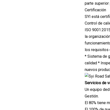
parte superior 
Certificación
SYI está cert
Control de cal
ISO 9001:2015 
la organizació
funcionamiento
los requisitos
* Sistema de g
calidad * Insp
nuevos produc
Servicios de v
Un equipo dedi
Gestión.
El 80% tiene m
El 100% de nue