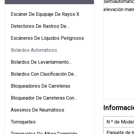
Escáner De Equipaje De Rayos X
Detectores De Rastros De
Explosivos
Escáneres De Líquidos Peligrosos
Bolardos Automáticos
Bolardos De Levantamiento
Automático
Bolardos Con Clasificación De
Choque
Bloqueadores De Carreteras
Bloqueador De Carreteras Con
Clasificación De Colisión
Informaci
Asesinos De Neumáticos
Torniquetes
N º de Model
Paquete de t
Torniquetes De Altura Completa