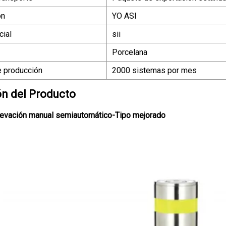
ón
YO ASI
ial
sii
Porcelana
 producción
2000 sistemas por mes
ón del Producto
levación manual semiautomático-Tipo mejorado