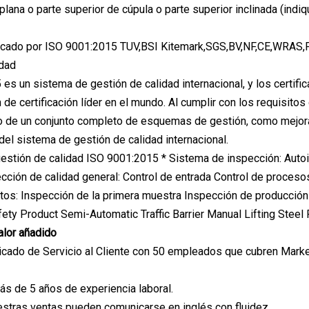
plana o parte superior de cúpula o parte superior inclinada (indi
ificado por ISO 9001:2015 TUV,BSI Kitemark,SGS,BV,NF,CE,WRAS,
idad
es un sistema de gestión de calidad internacional, y los cert
n de certificación líder en el mundo. Al cumplir con los requisit
 de un conjunto completo de esquemas de gestión, como mejorar la
 del sistema de gestión de calidad internacional.
estión de calidad ISO 9001:2015 * Sistema de inspección: Auto
ección de calidad general: Control de entrada Control de proceso
tos: Inspección de la primera muestra Inspección de producció
alor añadido
cado de Servicio al Cliente con 50 empleados que cubren Marketi
ás de 5 años de experiencia laboral.
stras ventas pueden comunicarse en inglés con fluidez.