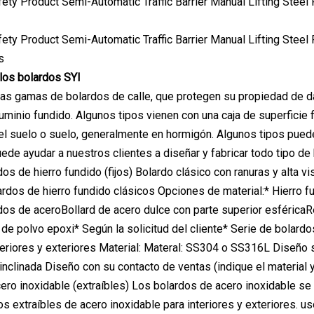
s
 los bolardos SYI
ias gamas de bolardos de calle, que protegen su propiedad de dañ
uminio fundido. Algunos tipos vienen con una caja de superficie f
el suelo o suelo, generalmente en hormigón. Algunos tipos pueden 
ede ayudar a nuestros clientes a diseñar y fabricar todo tipo de
os de hierro fundido (fijos) Bolardo clásico con ranuras y alta v
lardos de hierro fundido clásicos Opciones de material:* Hierro f
dos de aceroBollard de acero dulce con parte superior esféricaR
de polvo epoxi* Según la solicitud del cliente* Serie de bolardos
teriores y exteriores Material: Materal: SS304 o SS316L Diseño s
 inclinada Diseño con su contacto de ventas (indique el material 
ero inoxidable (extraíbles) Los bolardos de acero inoxidable se 
dos extraíbles de acero inoxidable para interiores y exteriores. 