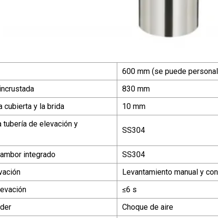
600 mm (se puede personal
incrustada
830 mm
 cubierta y la brida
10 mm
a tubería de elevación y
SS304
 tambor integrado
SS304
vación
Levantamiento manual y con 
levación
≤6 s
der
Choque de aire