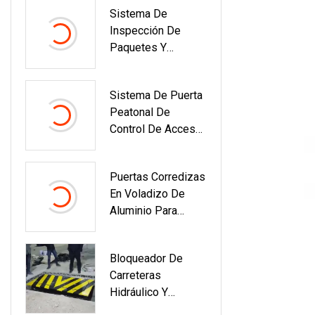
Sistema De
Escáner De Rayos
Inspección De
X Para Equipaje -
Paquetes Y
Precio Mayorista
Equipaje Pequeño
Más Barato Para
De La Policía
Inspección De
Sistema De Puerta
Máquina De
Carga
Peatonal De
Escaneo Para
Control De Acceso
Detectar
De Torniquete De
Explosivos
Altura Completa De
Puertas Corredizas
Acero Inoxidable
En Voladizo De
De Paso Único 304
Aluminio Para
Puerta De Entrada
Paneles De
Bloqueador De
Persiana De Valla
Carreteras
De Acero
Hidráulico Y
Duraderos
Retráctil De Acero
Privados De Parte