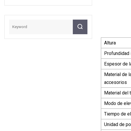
Inoxidable De Alta
Superior Plana
Calidad
Fabricación
Personalizada
Puerta Corrediza
En Voladizo
Eléctrico
Altura
Profundidad 
Espesor de la
Material de l
accesorios
Material del
Modo de ele
Tiempo de e
Unidad de po