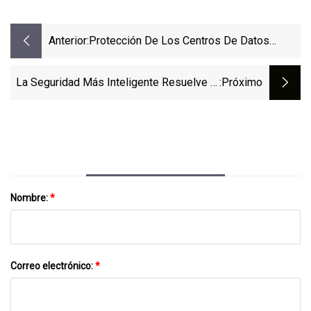
Anterior:
Protección De Los Centros De Datos
Mediante La Superposición De Entradas De
Seguridad Física
La Seguridad Más Inteligente Resuelve El
:próximo
'Sidegating', La Nueva Tecnología De
Torniquetes Ópticos
Nombre:
*
Correo electrónico:
*