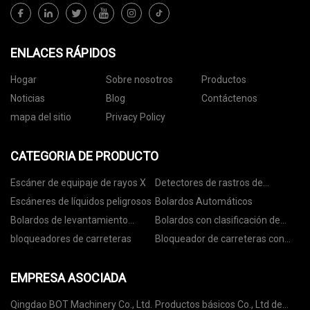
ENLACES RÁPIDOS
Hogar
Sobre nosotros
Productos
Noticias
Blog
Contáctenos
mapa del sitio
Privacy Policy
CATEGORIA DE PRODUCTO
Escáner de equipaje de rayos X
Detectores de rastros de
explosivos
Escáneres de líquidos peligrosos
Bolardos Automáticos
Bolardos de levantamiento
Bolardos con clasificación de
automático
choque
bloqueadores de carreteras
Bloqueador de carreteras con
clasificación de colisión
EMPRESA ASOCIADA
Qingdao BOT Machinery Co., Ltd.
Productos básicos Co., Ltd de