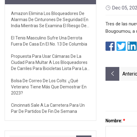
Dec 05, 20
Amazon Elimina Los Bloqueadores De
Alarmas De Cinturones De Seguridad En
Tres de las nue
India Mientras Se Examina El Riesgo De
Bougoumou, a u
Seguridad Vial
El Tenis Masculino Sufre Una Derrota
Fuera De Casa En El No. 13 De Columbia
Propuesta Para Usar Cámaras De La
Ciudad Para Multar A Los Bloqueadores
De Carriles Para Bicicletas Lista Para La
Anterio
Votación Del Concejo Municipal
Bolsa De Correo De Los Colts: ¿Qué
Veterano Tiene Más Que Demostrar En
2023?
Cincinnati Sale A La Carretera Para Un
Par De Partidos De Fin De Semana
Nombre:
*