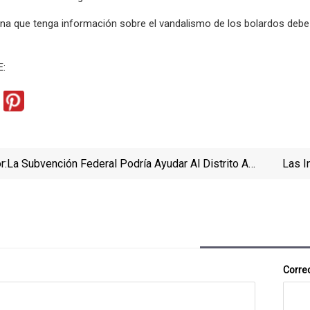
na que tenga información sobre el vandalismo de los bolardos debe ll
E:
r:
La Subvención Federal Podría Ayudar Al Distrito A
Las I
Pagar Las Mejoras Escolares
C
Correo