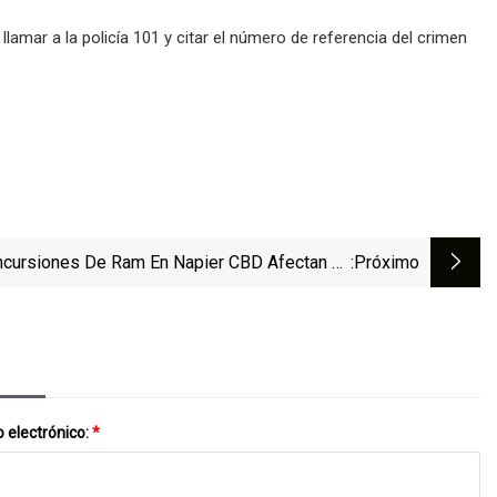
amar a la policía 101 y citar el número de referencia del crimen
ncursiones De Ram En Napier CBD Afectan La
:próximo
obertura Del Seguro, Dice El Propietario, Pide
Bolardos Retráctiles
 electrónico:
*