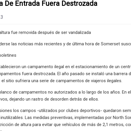
ra De Entrada Fuera Destrozada
23
altura fue removida después de ser vandalizada
derse las noticias más recientes y de última hora de Somerset suscr
oletines
tablecieron un campamento ilegal en el estacionamiento de un centr
mpamentos fuera destrozada. El año pasado se instaló una barrera 
el sitio sufriera una serie de campamentos de viajeros ilegales.
o blanco de campamentos no autorizados a lo largo de los años. En el
os, dejando un rastro de desorden detrás de ellos.
siones los campos -utilizados por clubes deportivos- quedaron s
nutilizables. Las medidas preventivas, implementadas por North Som
tricción de altura para evitar que vehículos de más de 2,1 metros, 