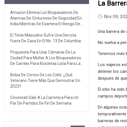
La Barre
Amazon Elimina Los Bloqueadores De
Nov 09, 20
Alarmas De Cinturones De Seguridad En
India Mientras Se Examina El Riesgo De
Seguridad Vial
Una barrera de 
El Tenis Masculino Sufre Una Derrota
Fuera De Casa En El No. 13 De Columbia
No vuelva a per
Propuesta Para Usar Cámaras De La
Tenemos más b
Ciudad Para Multar A Los Bloqueadores
De Carriles Para Bicicletas Lista Para La
Los viajeros es
Votación Del Concejo Municipal
detener los ca
Bolsa De Correo De Los Colts: ¿Qué
después de que 
Veterano Tiene Más Que Demostrar En
2023?
El sitio ha sid
campos deportiv
Cincinnati Sale A La Carretera Para Un
Par De Partidos De Fin De Semana
En algunas oca
temporalmente i
barreras de res