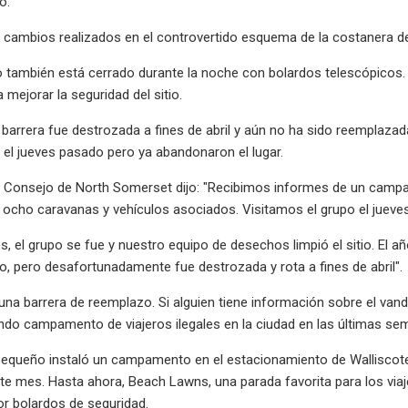
o.
cambios realizados en el controvertido esquema de la costanera de
 también está cerrado durante la noche con bolardos telescópicos.
 mejorar la seguridad del sitio.
 barrera fue destrozada a fines de abril y aún no ha sido reemplazada
 el jueves pasado pero ya abandonaron el lugar.
l Consejo de North Somerset dijo: "Recibimos informes de un camp
cho caravanas y vehículos asociados. Visitamos el grupo el jueves 
, el grupo se fue y nuestro equipo de desechos limpió el sitio. El a
, pero desafortunadamente fue destrozada y rota a fines de abril".
 una barrera de reemplazo. Si alguien tiene información sobre el vanda
ndo campamento de viajeros ilegales en la ciudad en las últimas se
queño instaló un campamento en el estacionamiento de Walliscote P
ste mes. Hasta ahora, Beach Lawns, una parada favorita para los via
r bolardos de seguridad.