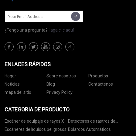
¿Tengo una pregunta?
Haga clic aquí
ENLACES RÁPIDOS
Hogar
Sobre nosotros
Productos
Noticias
Blog
Contáctenos
mapa del sitio
Privacy Policy
CATEGORIA DE PRODUCTO
Escáner de equipaje de rayos X
Detectores de rastros de
explosivos
Escáneres de líquidos peligrosos
Bolardos Automáticos