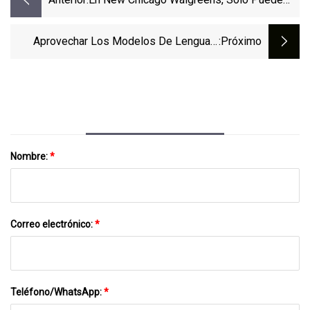
Navegar Por 2 Pasillos: El Resto De La
Tienda Está Cerrada
Aprovechar Los Modelos De Lenguaje
:próximo
Grande (LLM) Para La Seguridad Y
Privacidad Corporativa
Nombre:
*
Correo electrónico:
*
Teléfono/WhatsApp:
*