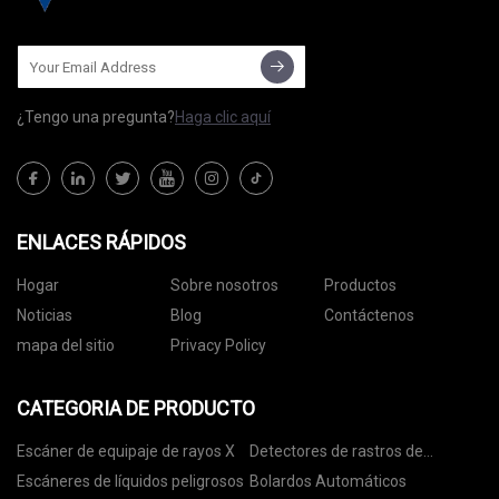
¿Tengo una pregunta?
Haga clic aquí
ENLACES RÁPIDOS
Hogar
Sobre nosotros
Productos
Noticias
Blog
Contáctenos
mapa del sitio
Privacy Policy
CATEGORIA DE PRODUCTO
Escáner de equipaje de rayos X
Detectores de rastros de
explosivos
Escáneres de líquidos peligrosos
Bolardos Automáticos